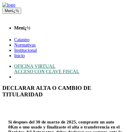
Menï¿½
Menï¿½
Catastro
Normativas
Institucional
Inicio
OFICINA VIRTUAL
ACCESO CON CLAVE FISCAL
DECLARAR ALTA O CAMBIO DE
TITULARIDAD
Si despues del 30 de marzo de 2025, compraste un auto
0Km o uno usado y finalizaste el alta o transferencia en el
Registro del Automotor, debes declarar esa compra ante la