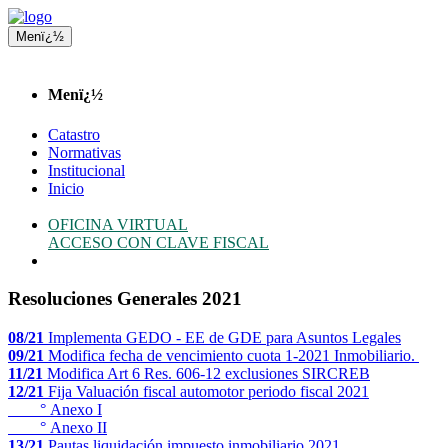
Menï¿½
Menï¿½
Catastro
Normativas
Institucional
Inicio
OFICINA VIRTUAL
ACCESO CON CLAVE FISCAL
Resoluciones Generales 2021
08/21
Implementa GEDO - EE de GDE para Asuntos Legales
09/21
Modifica fecha de vencimiento cuota 1-2021 Inmobiliario.
11/21
Modifica Art 6 Res. 606-12 exclusiones SIRCREB
12/21
Fija Valuación fiscal automotor periodo fiscal 2021
°
Anexo I
°
Anexo II
13/21
Pautas liquidación impuesto inmobiliario 2021