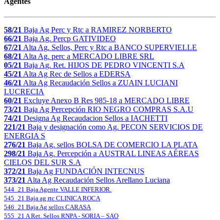
Agentes
58/21
Baja Ag Perc y Rtc a RAMIREZ NORBERTO
66/21
Baja Ag. Percp GATIVIDEO
67/21
Alta Ag. Sellos, Perc y Rtc a BANCO SUPERVIELLE
68/21
Alta Ag. perc a MERCADO LIBRE SRL
05/21
Baja Ag. Ret. HIJOS DE PEDRO VINCENTI S.A
45/21
Alta Ag Rec de Sellos a EDERSA
46/21
Alta Ag Recaudación Sellos a ZUAIN LUCIANI
LUCRECIA
60/21
Excluye Anexo B Res 985-18 a MERCADO LIBRE
73/21
Baja Ag Percepción RIO NEGRO COMPRAS S.A.U
74/21
Designa Ag Recaudacion Sellos a IACHETTI
221/21
Baja y designación como Ag. PECON SERVICIOS DE
ENERGIA S
276/21
Baja Ag. sellos BOLSA DE COMERCIO LA PLATA
298/21
Baja Ag. Percepción a AUSTRAL LINEAS AÉREAS
CIELOS DEL SUR S.A
372/21
Baja Ag FUNDACIÓN INTECNUS
373/21
Alta Ag Recaudación Sellos Arellano Luciana
544_21 Baja Agente VALLE INFERIOR.
545_21 Baja ag rtc CLINICA ROCA
546_21 Baja Ag sellos CARASA
555_21 A Ret. Sellos RNPA - SORIA – SAO