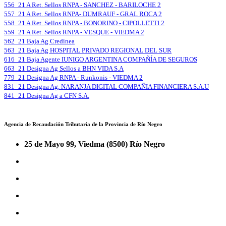
556_21 A Ret. Sellos RNPA - SANCHEZ - BARILOCHE 2
557_21 A Ret. Sellos RNPA- DUMRAUF - GRAL ROCA 2
558_21 A Ret. Sellos RNPA - BONORINO - CIPOLLETTI 2
559_21 A Ret. Sellos RNPA - VESQUE - VIEDMA 2
562_21 Baja Ag Credinea
563_21 Baja Ag HOSPITAL PRIVADO REGIONAL DEL SUR
616_21 Baja Agente IUNIGO ARGENTINA COMPAÑÍA DE SEGUROS
663_21 Designa Ag Sellos a BHN VIDA S.A
779_21 Designa Ag RNPA - Runkonis - VIEDMA 2
831_21 Designa Ag. NARANJA DIGITAL COMPAÑIA FINANCIERA S.A.U
841_21 Designa Ag a CFN S.A.
Agencia de Recaudación Tributaria de la Provincia de Río Negro
25 de Mayo 99, Viedma (8500) Río Negro