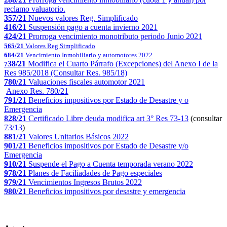
reclamo valuatorio.
357/21
Nuevos valores Reg. Simplificado
416/21
Suspensión pago a cuenta invierno 2021
424/21
Prorroga vencimiento monotributo periodo Junio 2021
565/21
Valores Reg Simplificado
684/21
Vencimiento Inmobiliario y automotores 2022
38/21
Modifica el Cuarto Párrafo (Excepciones) del Anexo I de la
7
Res 985/2018
(Consultar
Res. 985/18)
780/21
Valuaciones fiscales automotor 2021
Anexo Res. 780/21
791/21
Beneficios impositivos por Estado de Desastre y o
Emergencia
828/21
Certificado Libre deuda modifica art 3° Res 73-13
(consultar
73/13
)
881/21
Valores Unitarios Básicos 2022
901/21
Beneficios impositivos por Estado de Desastre y/o
Emergencia
9
10/21
Suspende el Pago a Cuenta temporada verano 2022
978/21
Planes de Faciliadades de Pago especiales
979/21
Vencimientos Ingresos Brutos 2022
980/21
Beneficios impositivos por desastre y emergencia