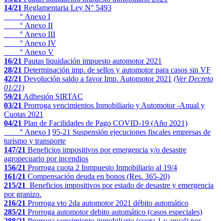
14/21
Reglamentaria Ley N° 5493
°
Anexo I
°
Anexo II
°
Anexo III
°
Anexo IV
°
Anexo V
16/21
Pautas liquidación impuesto automotor 2021
28/21
Determinación imp. de sellos y automotor para casos sin VF
42/21
Devolución saldo a favor Imp. Automotor 2021
(Ver Decreto
01/21)
59/21
Adhesión SIRTAC
03/21
Prorroga vencimientos Inmobiliario y Automotor -Anual y
Cuotas 2021
04/21
Plan de Facilidades de Pago COVID-19 (Año 2021)
°
Anexo I
95-21 Suspensión ejecuciones fiscales empresas de
turismo y transporte
147/21
Beneficios impositivos por emergencia y/o desastre
agropecuario por incendios
156/21
Prorroga cuota 2 Inmpuesto Inmobiliario al 19/4
161/21
Compensación deuda en bonos (Res. 365-20)
215/21
Beneficios impositivos por estado de desastre y emergencia
por granizo.
216/21
Prorroga vto 2da automotor 2021 débito automático
285/21
Prorroga automotor debito automático (casos especiales)
288/21
Prorroga vencimiento inmobiliario (cuota 1 y anual) por